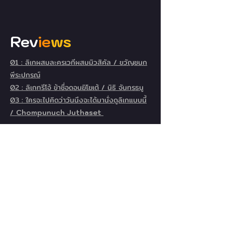
Re
v
i
e
ws
01 : ลิเกผสมละครเวทีผสมมิวสิคัล / ขวัญชนก
พีระปกรณ์
02 : ลิเกทรีโอ้ ข้าชื่อดอนฆิโฆเต้ / นิธิ จันทรธนู
03 : ใครจะไปคิดว่าวันนึงจะได้มานั่งดูลิเกแบบนี้
/
Chompunuch Juthaset
Cast
&
Crews
ข้าชื่อดอนกิโฆเต้
I am DON QUIXOTE 2019
วันที่
: 16
- 17
พ.ย.
2562
สถานที่ : สตูดิโอ ชั้น 4 หอศิลป์กรุงเทพ
ใน เทศกาลละครกรุงเทพ BTF2019