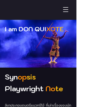
I am
DON
QUI
XO
TE
Syn
op
sis
Playwright
No
te
ลิเกประกอบดนตรีแนวทรีโอ้ ที่เล่าเรื่องของนัก