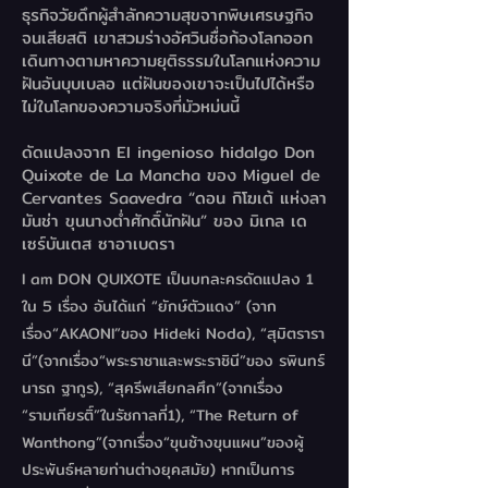
ธุรกิจวัยดึกผู้สำลักความสุขจากพิษเศรษฐกิจ
จนเสียสติ เขาสวมร่างอัศวินชื่อก้องโลกออก
เดินทางตามหาความยุติธรรมในโลกแห่งความ
ฝันอันบุบเบลอ แต่ฝันของเขาจะเป็นไปได้หรือ
ไม่ในโลกของความจริงที่มัวหม่นนี้
ดัดแปลงจาก El ingenioso hidalgo Don
Quixote de La Mancha ของ Miguel de
Cervantes Saavedra “ดอน กิโฆเต้ แห่งลา
มันช่า ขุนนางต่ำศักดิ์นักฝัน” ของ มิเกล เด
เซร์บันเตส ซาอาเบดรา
I am DON QUIXOTE เป็นบทละครดัดแปลง 1
ใน 5 เรื่อง อันได้แก่ “ยักษ์ตัวแดง” (จาก
เรื่อง“AKAONI”ของ Hideki Noda), “สุมิตรารา
นี”(จากเรื่อง“พระราชาและพระราชินี”ของ รพินทร์
นารถ ฐากูร), “สุครีพเสียกลศึก”(จากเรื่อง
“รามเกียรติ์”ในรัชกาลที่1), “The Return of
Wanthong”(จากเรื่อง“ขุนช้างขุนแผน”ของผู้
ประพันธ์หลายท่านต่างยุคสมัย) หากเป็นการ