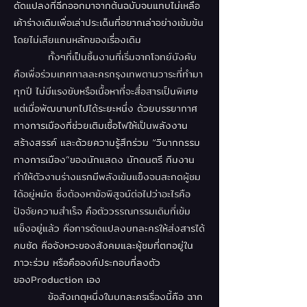
ดัดแปลงที่ฉีกออกมาจากต้นฉบับจนแทบไม่เหลือ
เค้าร่างเดิมเพื่อเล่าประเด็นที่อยากเล่าอย่างเข้มข้น
โดยไม่เสียแกนหลักของเรื่องเดิม
ทั้งๆที่เป็นชิ้นงานที่เริ่มจากโจทย์บังคับ
คือเพื่อร่วมเทศกาลละครกรุงเทพตามวาระที่ทำมา
ทุกปี ไม่มีแรงขับหรือเนื้อหาที่จะสื่อสารเป็นพิเศษ
แต่เมื่อพัฒนาบทไปได้ระยะหนึ่ง ด้วยบรรยากาศ
ทางการเมืองที่ช่วยเติมเชื้อไฟให้เป็นพลังงาน
สร้างสรรค์ และด้วยความรู้สึกร่วม “วิบากกรรม
ทางการเมือง”ของนักแสดง นักดนตรี ทีมงาน
ทำให้ตัวงานร่างแรกมีพลังเข้มแข็งจนสะกดผู้ชม
ได้อยู่หมัด ซึ่งต้องหาข้อพิสูจน์ต่อไปว่าอะไรคือ
ปัจจัยความสำเร็จ คือตัววรรณกรรมเดิมที่เข้ม
แข็งอยู่แล้ว คือการดัดแปลงบทละครให้ส่งสารได้
คมชัด คือจังหวะของสังคมและผู้ชมที่ตกอยู่ใน
ภาวะร่วม หรือคือองค์ประกอบที่ลงตัว
ของProduction เอง
ข้อสังเกตุหนึ่งในบทละครเรื่องนี้คือ ฉาก