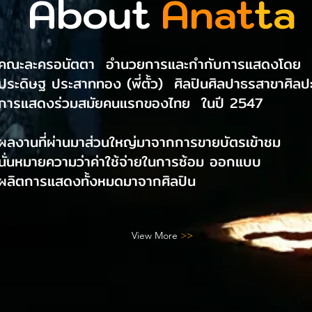
About
Anat
ta
คณะละครอนัตตา อำนวยการและกำกับการแสดงโดย
ประดิษฐ ประสาททอง (พี่ตั้ว) ศิลปินศิลปาธรสาขาศิลป
การแสดงร่วมสมัยคนแรกของไทย ในปี 2547
ผลงานที่ผ่านมาส่วนใหญ่มาจากการขายบัตรเข้าชม
นั่นหมายความว่าค่าใช้จ่ายในการซ้อม ออกแบบ
ผลิตการแสดงทั้งหมดมาจากศิลปิน
View More
>
>