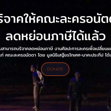
ริจาคให้คณะละครอนัต
ลดหย่อนภาษีได้แล้ว
ุณสามารถบริจาคลดหย่อนภาษี งานศิลปะการละครเพื่อเปลี่ยน
แก่ คณะละครอนัตตา โดย มูลนิธิเสฐียรโกเศศ-นาคะประทีป ได้
DONATE