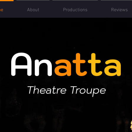
me
About
Productions
Reviews
An
at
ta
Theatre Troupe