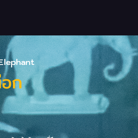
 Elephant
ผือก